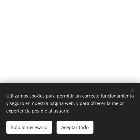
Utilizamos cookies para permitir un correcto funcionamiento
y seguro en nuestra página web, y para ofrecer la mejor
© 2016 Adiantum Floristería / Regla de la casa #9: Las flores y
experiencia posible al usuario.
plantas siempre son una buena idea. Disfruta un poco. ¡O
mucho!
Sólo lo necesario
Aceptar todo
Creado con
Webnode
Cookies